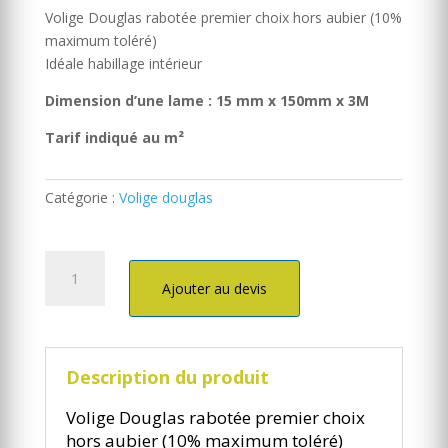
Volige Douglas rabotée premier choix hors aubier (10%
maximum toléré)
Idéale habillage intérieur
Dimension d’une lame : 15 mm x 150mm x 3M
Tarif indiqué au m²
Catégorie :
Volige douglas
quantité
de
Ajouter au devis
Volige
douglas
raboté
Description du produit
Volige Douglas rabotée premier choix
hors aubier (10% maximum toléré)