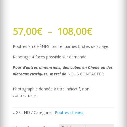
Plage
57,00
€
–
108,00
€
de
prix :
Poutres en CHÊNES brut équarries brutes de sciage.
57,00€
à
Rabotage 4 faces possible sur demande.
108,00
Pour d’autres dimensions, des cubes en Chêne ou des
plateaux rustiques, merci de
NOUS CONTACTER
Photographie donnée à titre indicatif, non
contractuelle.
UGS :
ND
Catégorie :
Poutres chênes