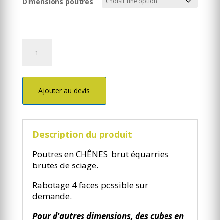
Dimensions poûtres
quantité
de
Poutres
poteau
CHÊNES
Ajouter au devis
equarries
Description du produit
Poutres en CHÊNES brut équarries
brutes de sciage.
Rabotage 4 faces possible sur
demande.
Pour d’autres dimensions, des cubes en