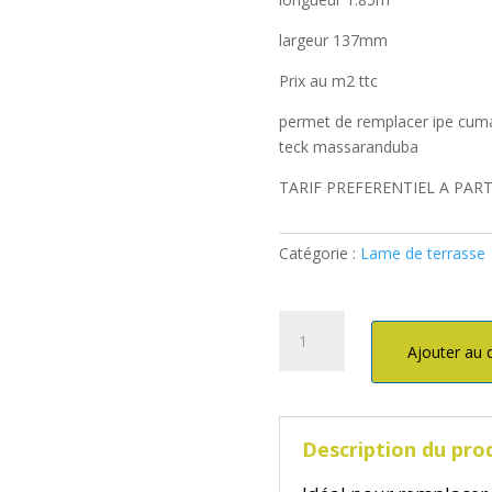
largeur 137mm
Prix au m2 ttc
permet de remplacer ipe cum
teck massaranduba
TARIF PREFERENTIEL A PART
Catégorie :
Lame de terrasse
quantité
de
Ajouter au 
Lame
terrasse
bambou
Description du pro