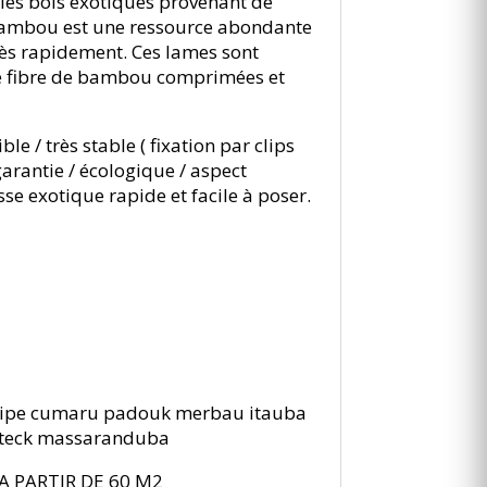
les bois éxotiques provenant de
 bambou est une ressource abondante
très rapidement. Ces lames sont
de fibre de bambou comprimées et
e / très stable ( fixation par clips
 garantie / écologique / aspect
sse exotique rapide et facile à poser.
 ipe cumaru padouk merbau itauba
 teck massaranduba
A PARTIR DE 60 M2