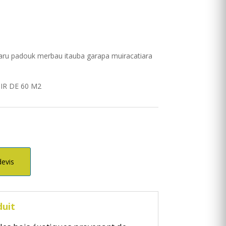
aru padouk merbau itauba garapa muiracatiara
IR DE 60 M2
devis
duit