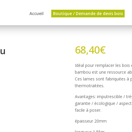
Accueil
Boutique / Demande de devis bois
68,40
€
ou
Idéal pour remplacer les bois
bambou est une ressource abo
Ces lames sont fabriquées à 
thermotraitées.
Avantages: imputrescible / très 
garantie / écologique / aspect 
facile à poser.
épaisseur 20mm
longueur 1.85m