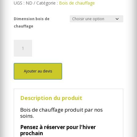
UGS :
ND
Catégorie :
Bois de chauffage
Dimension bois de
chauffage
quantité
de
Bois
de
chauffage
Ajouter au devis
Description du produit
Bois de chauffage produit par nos
soins.
Pensez à réserver pour l'hiver
prochain