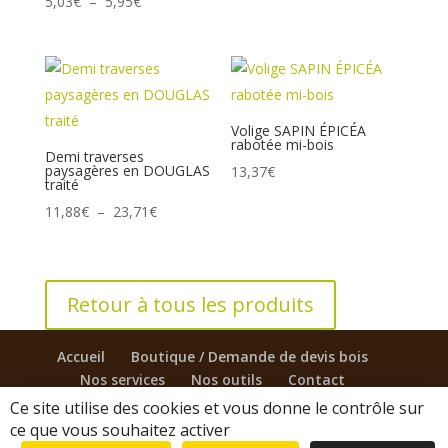
Plage
5,03
€
–
5,95
€
de
prix :
5,03€
à
5,95€
Volige SAPIN ÉPICÉA
rabotée mi-bois
Demi traverses
paysagères en DOUGLAS
13,37
€
traité
Plage
11,88
€
–
23,71
€
de
prix :
11,88€
Retour à tous les produits
à
23,71€
Accueil
Boutique / Demande de devis bois
Nos services
Nos outils
Contact
Ce site utilise des cookies et vous donne le contrôle sur
ce que vous souhaitez activer