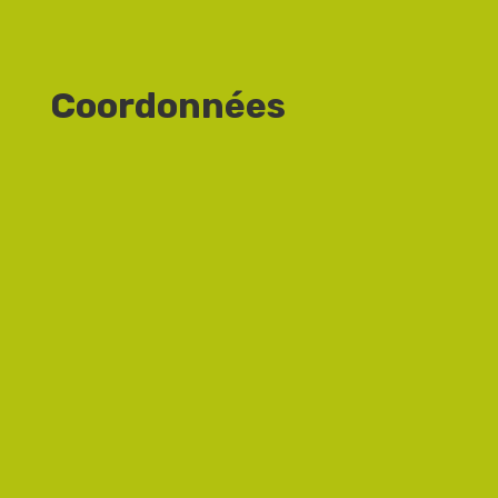
Coordonnées

Le siège
120 Rue Georges Convert
ZI du Blanchon
01160 PONT D’AIN
}
Horaires
Du lundi au vendredi : 8h-12h / 13h-17h
v
Téléphone / Mail
Contact bois de chauffage :
04.74.34.70.60