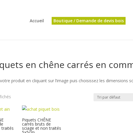
Accueil
Boutique / Demande de devis bois
iquets en chêne carrés en com
votre produit en cliquant sur l’image puis choisissez les dimensions s
ffichés
NE
Piquets CHÊNE
de
carrés bruts de
 traités
sciage et non traités
5x5cm