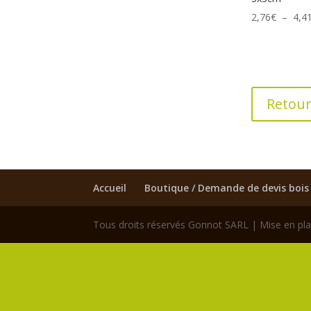
2,76
€
–
4,4
Retour
Accueil
Boutique / Demande de devis bois
Tous droits réservés Gonnot SARL | Mise en pla