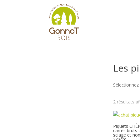
Panneau de gestion des cookies
Les p
Sélectionnez 
2 résultats a
Piquets CHÊ
carrés bruts 
sciage et non
3x3cm