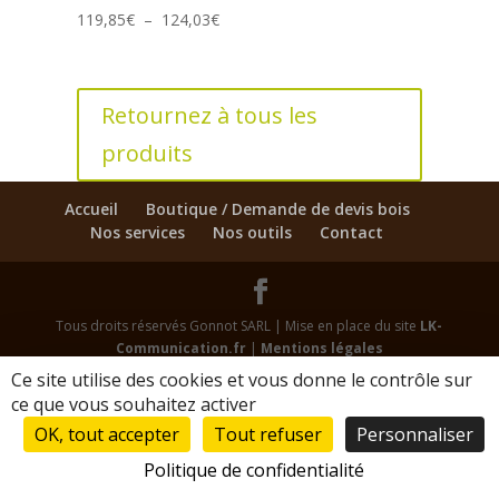
Plage
119,85
€
–
124,03
€
de
prix :
119,85€
Retournez à tous les
à
produits
124,03€
Accueil
Boutique / Demande de devis bois
Nos services
Nos outils
Contact
Tous droits réservés Gonnot SARL | Mise en place du site
LK-
Communication.fr
|
Mentions légales
Ce site utilise des cookies et vous donne le contrôle sur
ce que vous souhaitez activer
OK, tout accepter
Tout refuser
Personnaliser
Politique de confidentialité